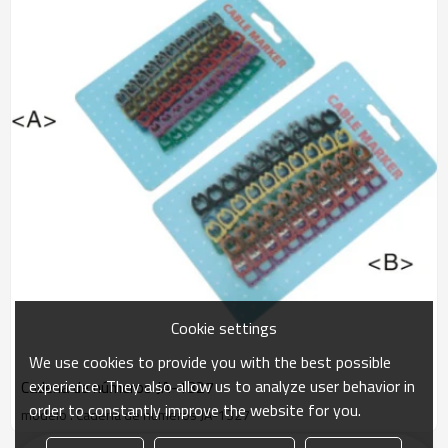
Cookie settings
We use cookies to provide you with the best possible
experience. They also allow us to analyze user behavior in
Cadena de números JA-1327
order to constantly improve the website for you.
modelo : Cadena de números JA-1327