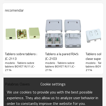
recomendar
Tablero sobre tablero :
Tablero a la pared RJ45:
Tablero sobre
JC-2113
JC-2103
clase super 5 
modelo : Tablero sobre
modelo : Tablero sobre
modelo : Tabler
2111
tablero BOYET RJ11:JC-
tablero BOYET RJ11:JC-
tablero BOYET 
2114
2114
2114
Cookie settings
Palabras Claves
We use cookies to provide you with the best possible
tablero para la mesa
tablero a la pared RJ45
experience. They also allow us to analyze user behavior in
tablero para la mesa de dos salidas
order to constantly improve the website for you.