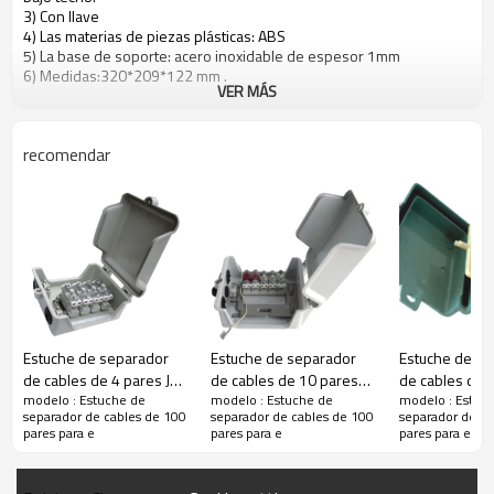
3) Con llave
4) Las materias de piezas plásticas: ABS
5) La base de soporte: acero inoxidable de espesor 1mm
6) Medidas:320*209*122 mm .
VER MÁS
recomendar
Estuche de separador
Estuche de separador
Estuche de se
de cables de 4 pares JA-
de cables de 10 pares
de cables de 
modelo : Estuche de
modelo : Estuche de
modelo : Estuc
2062
JA-2065
5 pares JA-20
separador de cables de 100
separador de cables de 100
separador de ca
pares para e
pares para e
pares para e