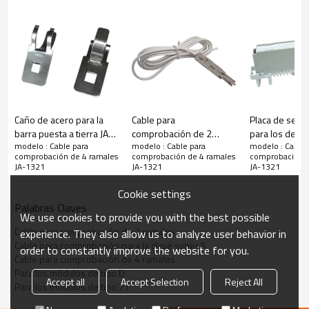
Caño de acero para la
Cable para
Placa de seña
barra puesta a tierra JA-
comprobación de 2
para los de 10
modelo : Cable para
modelo : Cable para
modelo : Cable 
1331
ramales JA-1318
1309
comprobación de 4 ramales
comprobación de 4 ramales
comprobación d
JA-1321
JA-1321
JA-1321
Cookie settings
Palabras Claves
We use cookies to provide you with the best possible
Cable para comprobación de 2 ramales
experience. They also allow us to analyze user behavior in
Cable para comprobación para la clase super 5
order to constantly improve the website for you.
Cable para comprobación de 4 ramales
Para los módulos de tipo D
Accept all
Accept Selection
Reject All
Para los módulos de tipo 71