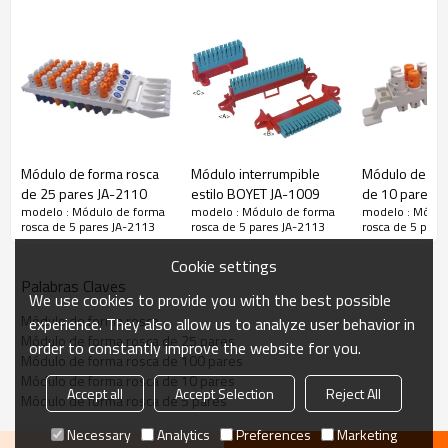
Módulo de forma rosca
Módulo interrumpible
Módulo de for
de 25 pares JA-2110
estilo BOYET JA-1009
de 10 pares J
modelo : Módulo de forma
modelo : Módulo de forma
modelo : Módul
rosca de 5 pares JA-2113
rosca de 5 pares JA-2113
rosca de 5 pare
Cookie settings
Palabras Claves
We use cookies to provide you with the best possible
Módulo de forma rosca
experience. They also allow us to analyze user behavior in
Módulo de forma rosca de 25 pares
order to constantly improve the website for you.
Módulo de forma rosca de 100 pares
Módulo de forma rosca de 10 pares
Accept all
Accept Selection
Reject All
Módulo de forma rosca de 5 pares
Necessary
Analytics
Preferences
Marketing