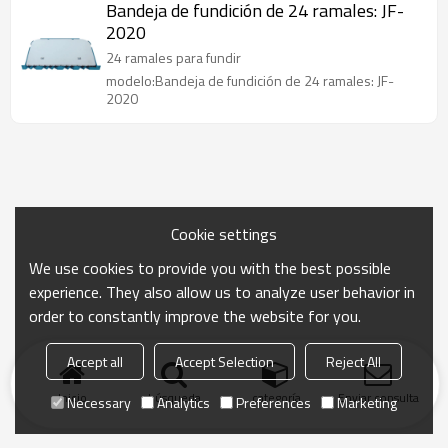
Bandeja de fundición de 24 ramales: JF-
2020
24 ramales para fundir
modelo:Bandeja de fundición de 24 ramales: JF-
2020
Cookie settings
We use cookies to provide you with the best possible
experience. They also allow us to analyze user behavior in
order to constantly improve the website for you.
Accept all
Accept Selection
Reject All
Inicio
búsqueda
categoría
Enviar consulta
Necessary
Analytics
Preferences
Marketing