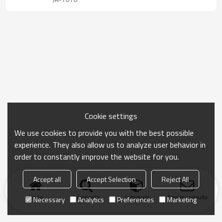
Cookie settings
We use cookies to provide you with the best possible
experience. They also allow us to analyze user behavior in
order to constantly improve the website for you.
Accept all
Accept Selection
Reject All
Inicio
búsqueda
categoría
Enviar consulta
Necessary
Analytics
Preferences
Marketing