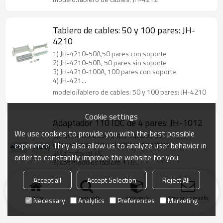
Tablero de cables: 50 y 100 pares: JH-
4210
1) JH-4210-50A,50 pares con soporte
2) JH-4210-50B, 50 pares sin soporte
3) JH-4210-100A, 100 pares con soporte
4) JH-421...
modelo:Tablero de cables: 50 y 100 pares: JH-4210
Cookie settings
Adaptador 110 IDC de 4 pares: JH-1012
We use cookies to provide you with the best possible
1) Para la conexión entre equipos de
telecomunicación y el tablero de cables
experience. They also allow us to analyze user behavior in
2) La material: PC
order to constantly improve the website for you.
3) Los módulos tablero 110...
modelo:Adaptador 110 IDC de 4 pares: JH-1012
Accept all
Accept Selection
Reject All
Inicio
búsqueda
categoría
Enviar consulta
Necessary
Analytics
Preferences
Marketing