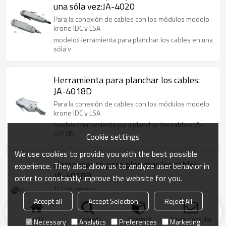
una sóla vez:JA-4020
Para la conexión de cables con los módulos modelo
krone IDC y LSA
modelo:Herramienta para planchar los cables en una
sóla v
Herramienta para planchar los cables:
JA-4018D
Para la conexión de cables con los módulos modelo
krone IDC y LSA
modelo:Herramienta para planchar los cables: JA-
4018D
Cookie settings
We use cookies to provide you with the best possible
Herramienta para planchar los cables:
experience. They also allow us to analyze user behavior in
JA-4018B
order to constantly improve the website for you.
1) Con sensor
2) Para la conexión de cables con los módulos
Accept all
Accept Selection
Reject All
modelo krone IDC y LSA
modelo:Herramienta para planchar los cables: JA-
Inicio
búsqueda
categoría
Enviar consulta
Necessary
Analytics
Preferences
Marketing