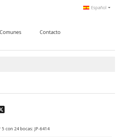
Español
 Comunes
Contacto
odon
hatsApp
X
 5 con 24 bocas: JP-6414