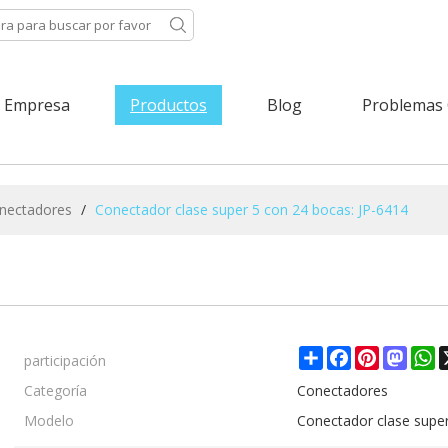
Empresa
Productos
Blog
Problemas
nectadores
/
Conectador clase super 5 con 24 bocas: JP-6414
participación
Share
Facebook
Pinterest
Mast
W
Categoría
Conectadores
Modelo
Conectador clase super