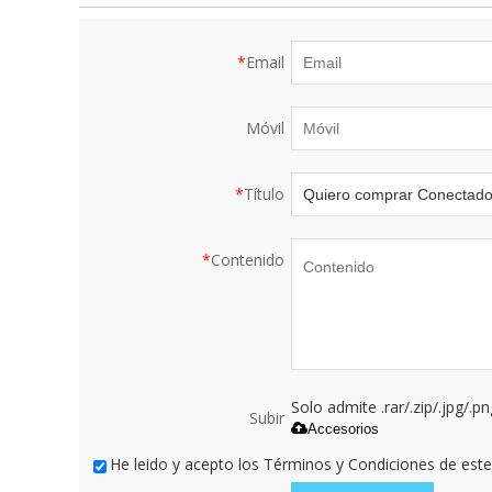
*
Email
Móvil
*
Título
*
Contenido
Solo admite .rar/.zip/.jpg/.p
Subir
Accesorios
He leido y acepto los Términos y Condiciones de este 