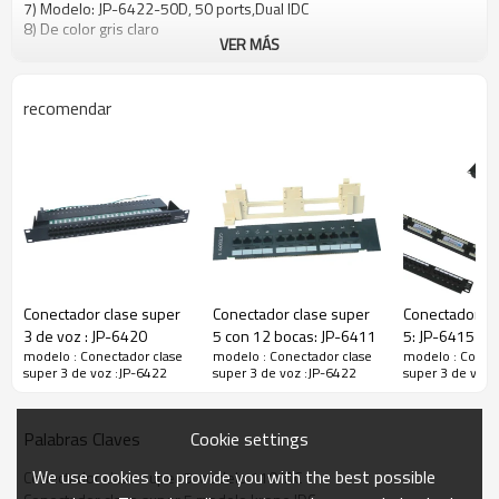
7) Modelo: JP-6422-50D, 50 ports,Dual IDC
8) De color gris claro
VER MÁS
recomendar
Conectador clase super
Conectador clase super
Conectador cl
3 de voz : JP-6420
5 con 12 bocas: JP-6411
5: JP-6415
modelo : Conectador clase
modelo : Conectador clase
modelo : Conect
super 3 de voz :JP-6422
super 3 de voz :JP-6422
super 3 de voz 
Cookie settings
Palabras Claves
We use cookies to provide you with the best possible
Conectador clase super 5 modelo 110 IDC